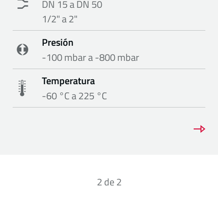
DN 15 a DN 50
1/2" a 2"
Presión
-100 mbar a -800 mbar
Temperatura
-60 °C a 225 °C
2
de
2