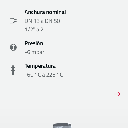
Anchura nominal
DN 15 a DN 50
1/2" a 2"
Presión
-6 mbar
Temperatura
-60 °C a 225 °C