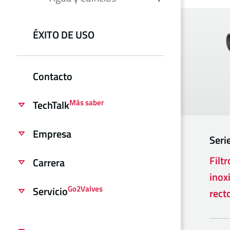
ÉXITO DE USO
Contacto
Más saber
TechTalk
Empresa
Seri
Filt
Carrera
inox
Go2Valves
Servicio
rect