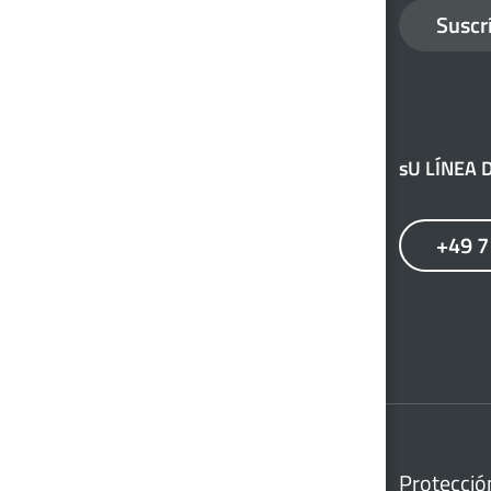
Suscr
sU LÍNEA
+49 
Protecció