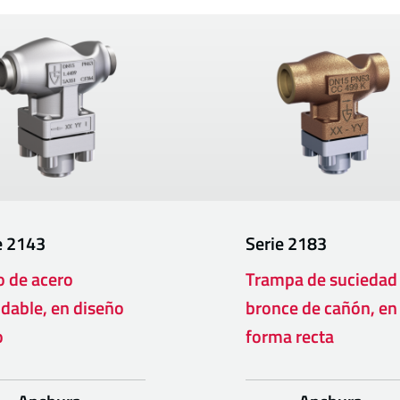
e
2143
Serie
2183
ro de acero
Trampa de suciedad
idable, en diseño
bronce de cañón, en
o
forma recta