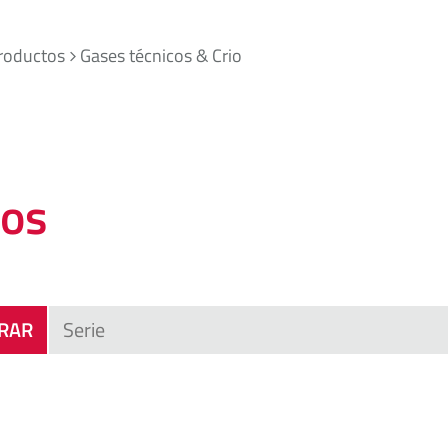
roductos
Gases técnicos & Crio
ros
TRAR