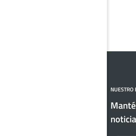
NUESTRO B
Mantén
notici