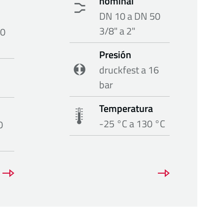
nominal
DN 10 a DN 50
3/8" a 2"
50
Presión
druckfest a 16
bar
Temperatura
-25 °C a 130 °C
0