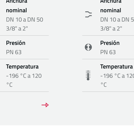
Anchura
Anchura
nominal
nominal
DN 10 a DN 50
DN 10 a DN 
3/8" a 2"
3/8" a 2"
Presión
Presión
PN 63
PN 63
Temperatura
Temperatura
-196 °C a 120
-196 °C a 12
°C
°C