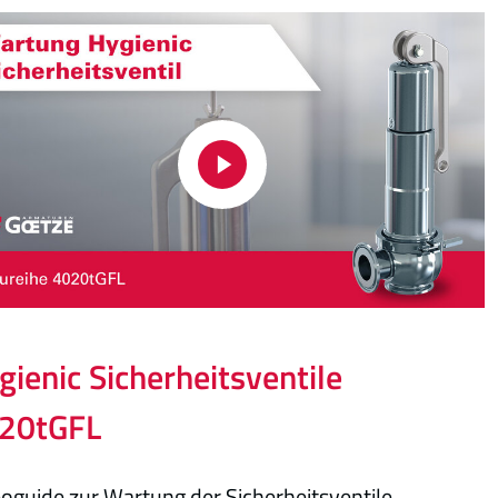
gienic Sicherheitsventile
20tGFL
oguide zur Wartung der Sicherheitsventile