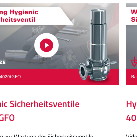
ic Sicherheitsventile
Hy
tGFO
40
e zur Wartung der Sicherheitsventile
Vide