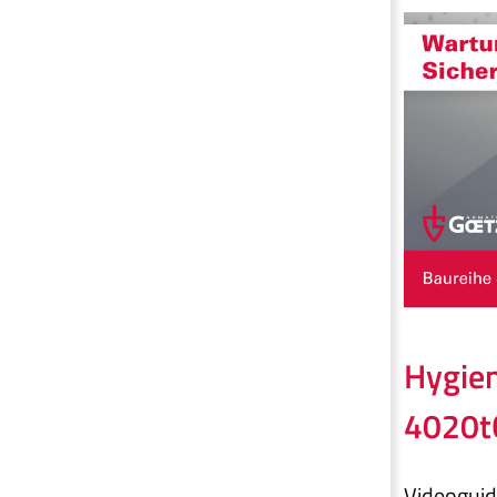
Hygien
4020
Videoguid