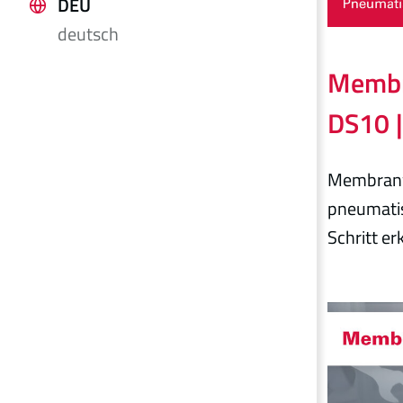
DEU
deutsch
Membr
DS10 
Membranw
pneumatis
Schritt er