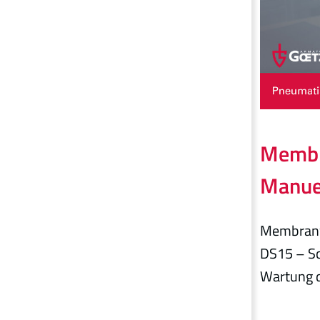
Membr
Manue
Membranw
DS15 – Sch
Wartung d