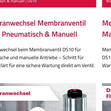
anwechsel Membranventil
Me
| Pneumatisch & Manuell
Ma
echsel beim Membranventil DS10 für
Mem
che und manuelle Antriebe – Schritt für
DS15
klärt für eine sichere Wartung direkt am Ventil.
Wart