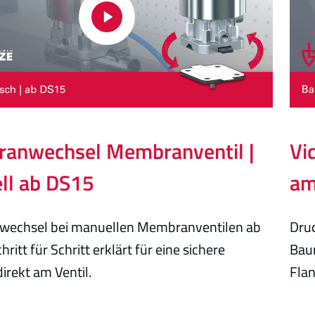
anwechsel Membranventil |
Vi
ll ab DS15
am
echsel bei manuellen Membranventilen ab
Druc
ritt für Schritt erklärt für eine sichere
Baur
irekt am Ventil.
Fla