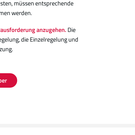
isten, müssen entsprechende
men werden.
erausforderung anzugehen.
Die
egelung, die Einzelregelung und
zung.
per