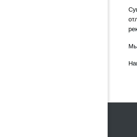
Су
от
ре
Мы
На