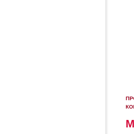
ПР
КО
М