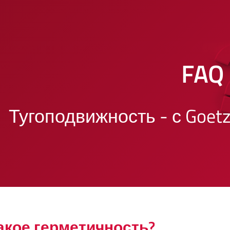
FAQ
Тугоподвижность - с Goet
акое герметичность?