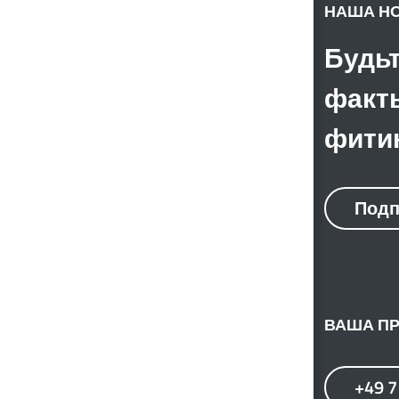
НАША Н
Будьт
факты
фитин
Подп
ВАША ПР
+49 