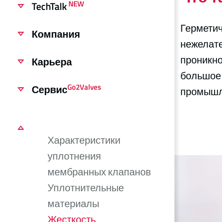
NEW
TechTalk
Герметич
Компания
нежелате
проникно
Карьера
большое 
Go2Valves
Сервис
промышле
Характеристики
уплотнения
мембранных клапанов
Уплотнительные
материалы
Жесткость