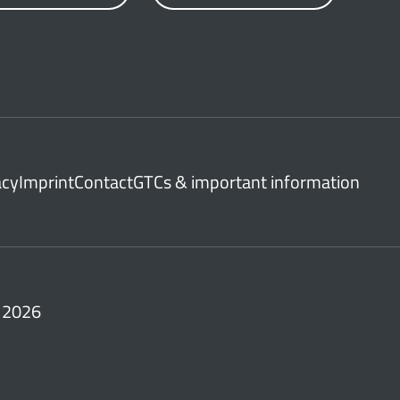
acy
Imprint
Contact
GTCs & important information
 2026