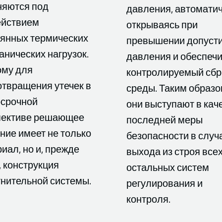
няются под
давления, автомати
ействием
открываясь при
оянных термических
превышении допуст
анических нагрузок.
давления и обеспеч
ому для
контролируемый сбр
твращения утечек в
среды. Таким образо
осрочной
они выступают в кач
пективе решающее
последней меры
ние имеет не только
безопасности в случ
иал, но и, прежде
выхода из строя все
, конструкция
остальных систем
нительной системы.
регулирования и
контроля.