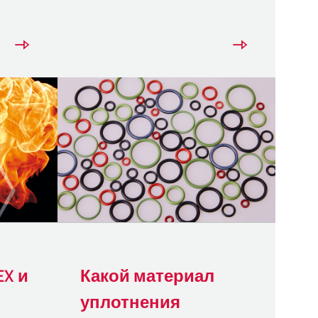
EX и
Какой материал
уплотнения