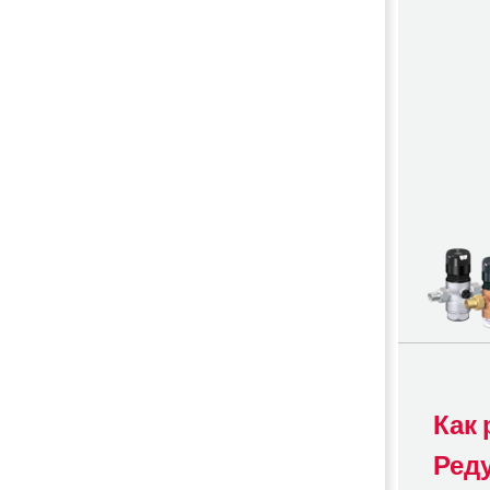
Как 
Ред