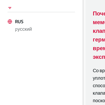
Поч
RUS
мем
pусский
кла
гер
вре
экс
Со в
упло
спос
клапа
поск