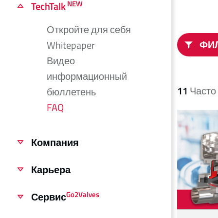
NEW
TechTalk
Откройте для себя
ФИ
Whitepaper
Видео
информационный
11
Часто
бюллетень
FAQ
Компания
Карьера
Go2Valves
Сервис