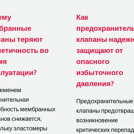
ему
Как
бранные
предохранител
паны теряют
клапаны надеж
метичность во
защищают от
мя
опасного
плуатации?
избыточного
давления?
ременем
тнительная
Предохранительные
обность мембранных
клапаны предотвра
нов снижается,
возникновение
ольку эластомеры
критических перепа