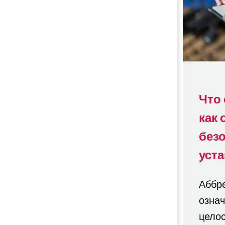
Что 
как 
без
уст
Аббре
означ
цело