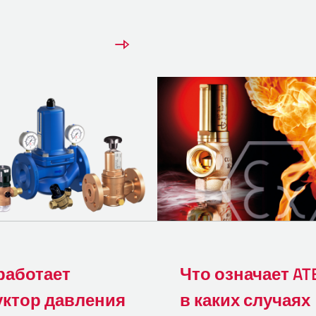
работает
Что означает AT
уктор давления
в каких случаях