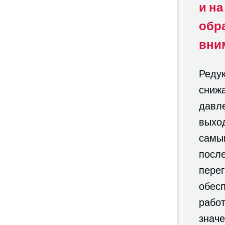
и на
обр
вни
Реду
снижа
давле
выход
самы
посл
перег
обес
рабо
знач