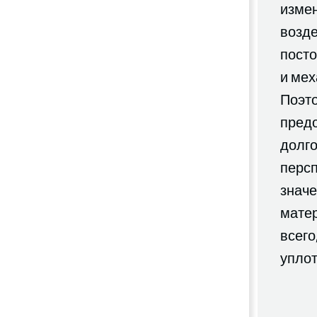
изме
возд
пост
и мех
Поэт
предо
долг
перс
значе
матер
всего
уплот