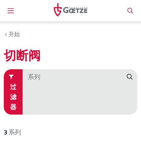
开始
切断阀
过
滤
器
3
系列