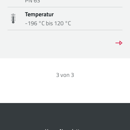
PN 63
Temperatur
-196 °C bis 120 °C
3
von
3