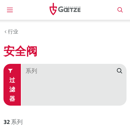
行业
安全阀
过
滤
器
32
系列