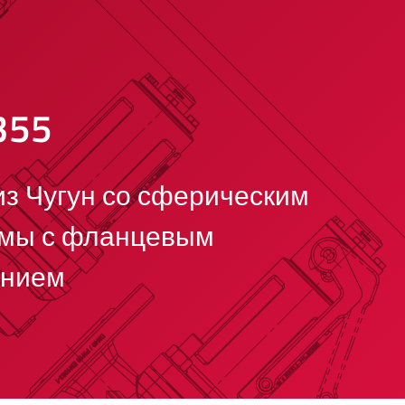
355
з Чугун со сферическим
рмы с фланцевым
ением