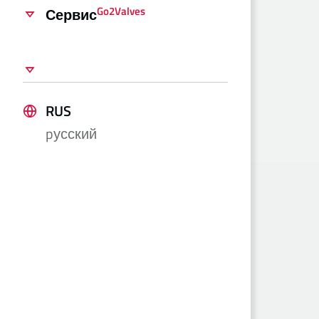
Go2Valves
Сервис
RUS
pусский