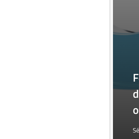
F
d
o
Sé