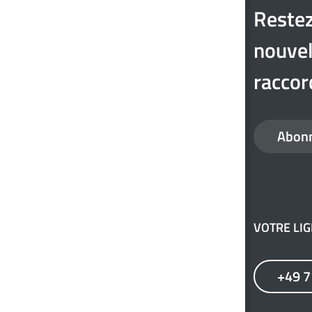
Restez
nouvel
raccor
Abonn
VOTRE LI
+49 