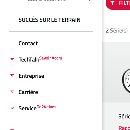
FIL
SUCCÈS SUR LE TERRAIN
2
Série(s)
Contact
Savoir Accru
TechTalk
Entreprise
Carrière
Go2Valves
Service
Séri
Racc