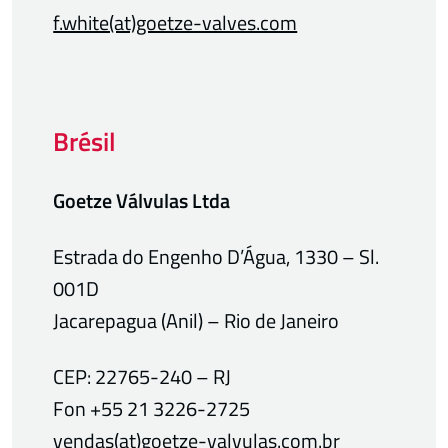
f.white(at)goetze-valves.com
Brésil
Goetze Válvulas Ltda
Estrada do Engenho D’Água, 1330 – Sl.
001D
Jacarepagua (Anil) – Rio de Janeiro
CEP: 22765-240 – RJ
Fon +55 21 3226-2725
vendas(at)goetze-valvulas.com.br