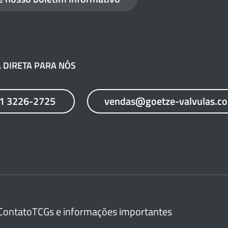
 DIRETA PARA NÓS
21 3226-2725
vendas@goetze-valvulas.c
Contato
TCGs e informações importantes