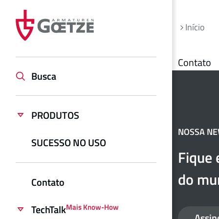
Início
Contato
Busca
PRODUTOS
NOSSA N
SUCESSO NO USO
Fique 
do mun
Contato
Mais Know-How
TechTalk
Assin