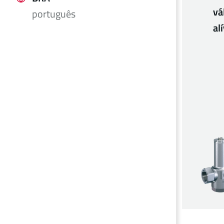
vá
português
al