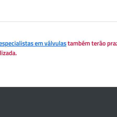
especialistas em válvulas
também terão praz
lizada.