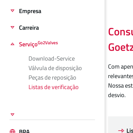
Empresa
Carreira
Consu
Goetz
Go2Valves
Serviço
Download-Service
Com apena
Válvula de disposição
relevantes
Peças de reposição
Nossa est
Listas de verificação
desvio.
Li
BRA