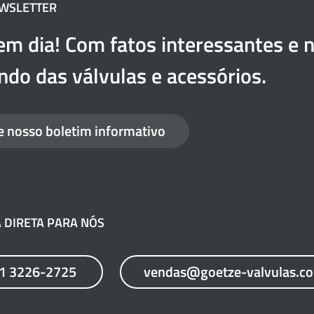
EWSLETTER
em dia! Com fatos interessantes e n
do das válvulas e acessórios.
e nosso boletim informativo
 DIRETA PARA NÓS
21 3226-2725
vendas@goetze-valvulas.c