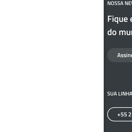
NOSSA N
Fique 
do mun
Assin
SUA LINHA
+55 