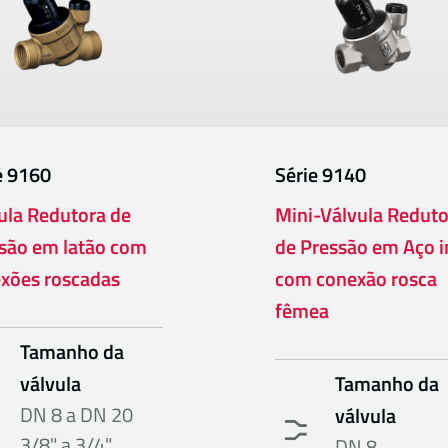
e
9160
Série
9140
ula Redutora de
Mini-Válvula Reduto
são em latão com
de Pressão em Aço i
xões roscadas
com conexão rosca
fêmea
Tamanho da
válvula
Tamanho da
DN 8 a DN 20
válvula
3/8" a 3/4"
DN 8