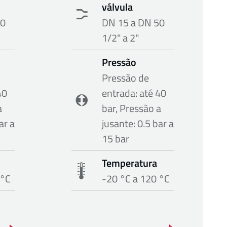
válvula
50
DN 15 a DN 50
1/2" a 2"
Pressão
Pressão de
40
entrada: até 40
a
bar, Pressão a
ar a
jusante: 0.5 bar a
15 bar
Temperatura
 °C
-20 °C a 120 °C