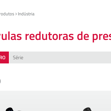
rodutos
Indústria
vulas redutoras de pre
TRO
)