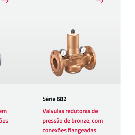
Série
682
 em
Valvulas redutoras de
ões
pressão de bronze, com
conexões flangeadas