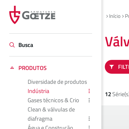
Início
P
Vál
Busca
FIL
PRODUTOS
Diversidade de produtos
Indústria
12
Série(s
Gases técnicos & Crio
Clean & válvulas de
diafragma
Água e Construção