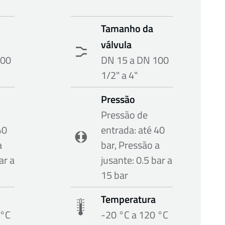
Tamanho da
válvula
100
DN 15 a DN 100
1/2" a 4"
Pressão
Pressão de
40
entrada: até 40
a
bar, Pressão a
ar a
jusante: 0.5 bar a
15 bar
Temperatura
 °C
-20 °C a 120 °C