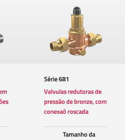
Série
681
 em
Valvulas redutoras de
ões
pressão de bronze, com
conexaõ roscada
Tamanho da