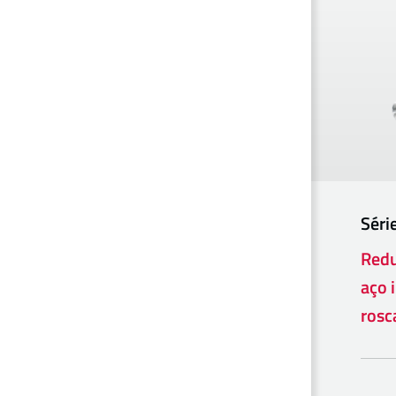
Séri
Redu
aço 
rosc