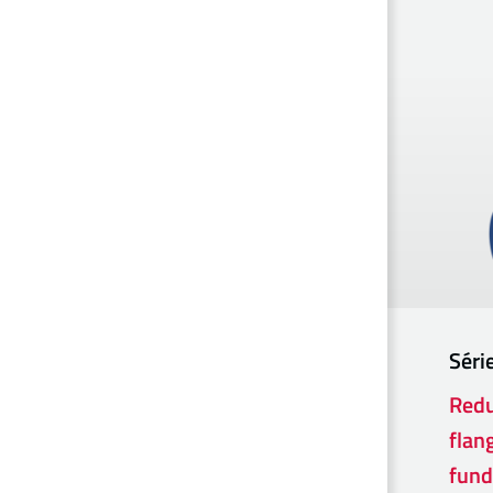
Séri
Redu
flan
fund