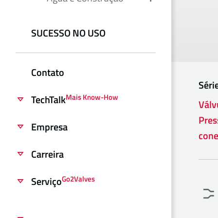
SUCESSO NO USO
Contato
Séri
Mais Know-How
TechTalk
Válv
Pres
Empresa
cone
Carreira
Go2Valves
Serviço