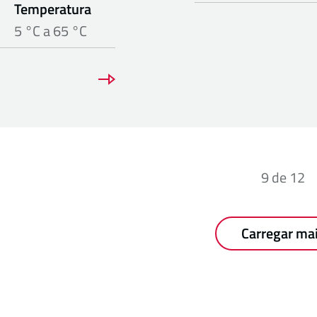
Temperatura
5 °C a 65 °C
9
de
12
Carregar ma