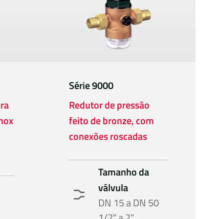
Série
9000
ra
Redutor de pressão
nox
feito de bronze, com
conexões roscadas
Tamanho da
válvula
DN 15 a DN 50
1/2" a 2"