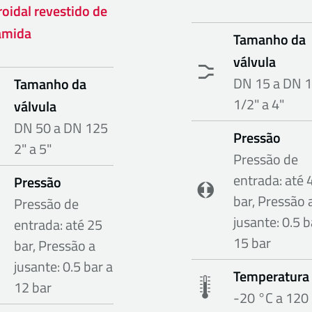
roidal revestido de
amida
Tamanho da
válvula
DN 15 a DN 
Tamanho da
1/2" a 4"
válvula
DN 50 a DN 125
Pressão
2" a 5"
Pressão de
entrada: até 
Pressão
bar, Pressão 
Pressão de
jusante: 0.5 b
entrada: até 25
15 bar
bar, Pressão a
jusante: 0.5 bar a
Temperatura
12 bar
-20 °C a 120