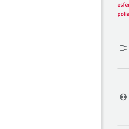
esfe
poli