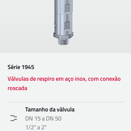
Série
1945
Válvulas de respiro em aço inox, com conexão
roscada
Tamanho da válvula
DN 15 a DN 50
1/2" a 2"