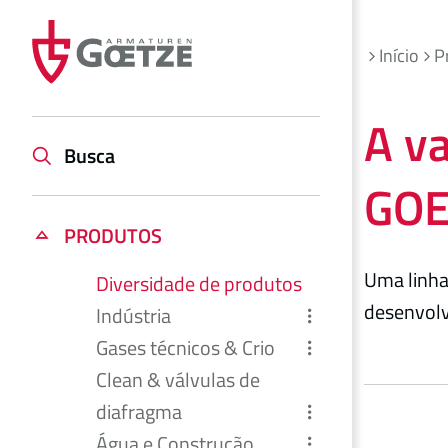
Início
P
A v
Busca
GOE
PRODUTOS
Uma linha
Diversidade de produtos
desenvolv
Indústria
Gases técnicos & Crio
Clean & válvulas de
diafragma
Água e Construção