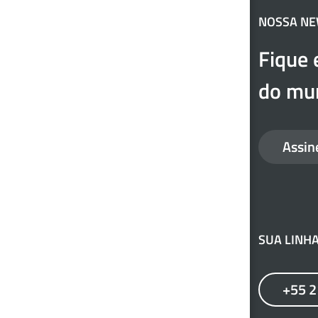
NOSSA N
Fique 
do mun
Assin
SUA LINHA
+55 