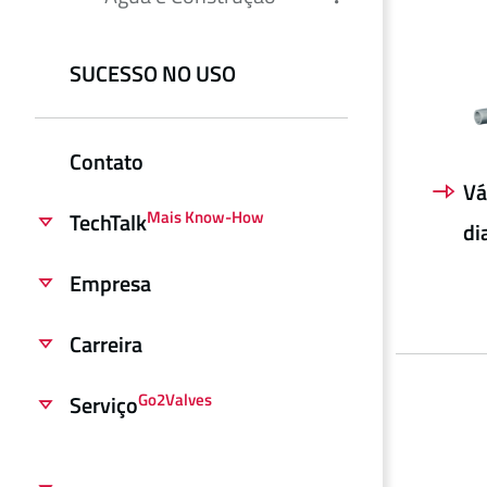
SUCESSO NO USO
Contato
Vá
Mais Know-How
TechTalk
di
Empresa
Carreira
Go2Valves
Serviço