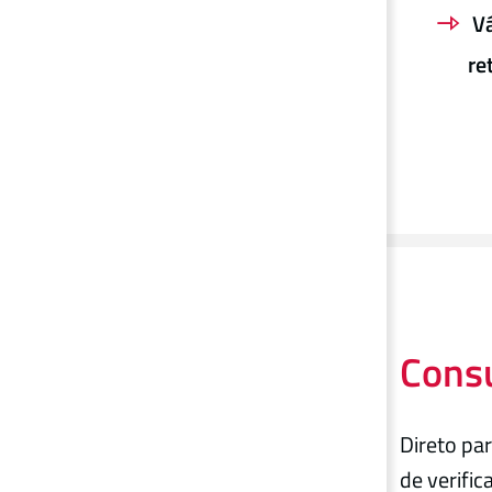
Vá
re
Consu
Direto par
de verific