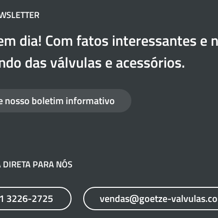
EWSLETTER
em dia! Com fatos interessantes e n
do das válvulas e acessórios.
e nosso boletim informativo
 DIRETA PARA NÓS
21 3226-2725
vendas@goetze-valvulas.c