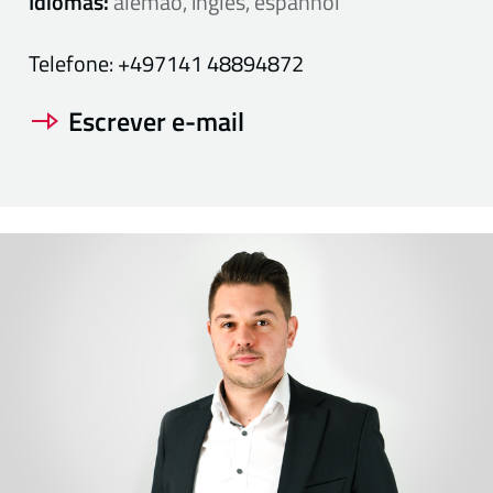
Idiomas:
alemão, inglês, espanhol
Telefone:
+497141 48894872
Escrever e-mail