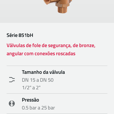
Série
851bH
Válvulas de fole de segurança, de bronze,
angular com conexões roscadas
Tamanho da válvula
DN 15 a DN 50
1/2" a 2"
Pressão
0.5 bar a 25 bar