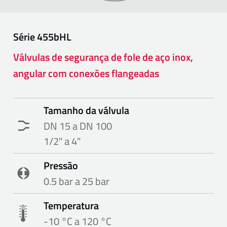
Série
455bHL
Válvulas de segurança de fole de aço inox,
angular com conexões flangeadas
Tamanho da válvula
DN 15 a DN 100
1/2" a 4"
Pressão
0.5 bar a 25 bar
Temperatura
-10 °C a 120 °C