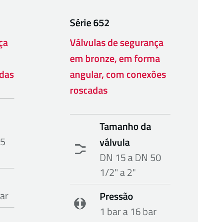
Série
652
ça
Válvulas de segurança
em bronze, em forma
das
angular, com conexões
roscadas
Tamanho da
25
válvula
DN 15 a DN 50
1/2" a 2"
bar
Pressão
1 bar a 16 bar