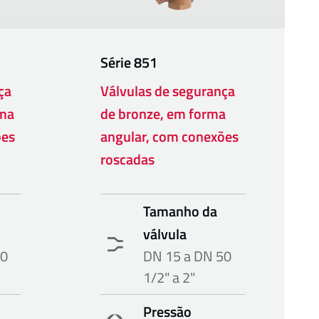
Série
851
ça
Válvulas de segurança
rma
de bronze, em forma
ões
angular, com conexões
roscadas
Tamanho da
válvula
50
DN 15 a DN 50
1/2" a 2"
Pressão