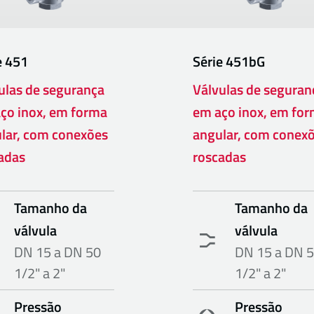
e
451
Série
451bG
ulas de segurança
Válvulas de seguran
ço inox, em forma
em aço inox, em fo
lar, com conexões
angular, com conex
adas
roscadas
Tamanho da
Tamanho da
válvula
válvula
DN 15 a DN 50
DN 15 a DN 
1/2" a 2"
1/2" a 2"
Pressão
Pressão