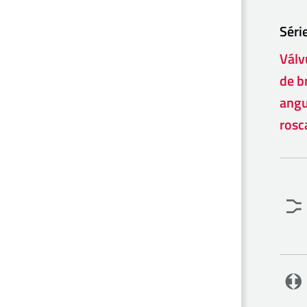
Séri
Válv
de b
angu
rosc