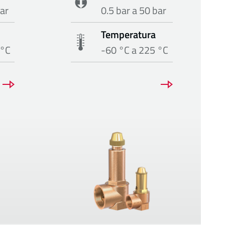
bar
0.5 bar a 50 bar
Temperatura
 °C
-60 °C a 225 °C