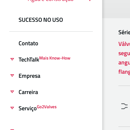
SUCESSO NO USO
Séri
Contato
Válv
segu
Mais Know-How
TechTalk
angu
flan
Empresa
Carreira
Go2Valves
Serviço