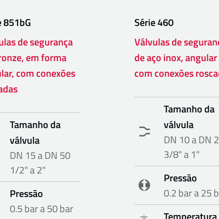
e
851bG
Série
460
ulas de segurança
Válvulas de seguran
ronze, em forma
de aço inox, angular
lar, com conexões
com conexões rosca
adas
Tamanho da
Tamanho da
válvula
DN 10 a DN 
válvula
3/8" a 1"
DN 15 a DN 50
1/2" a 2"
Pressão
0.2 bar a 25 
Pressão
0.5 bar a 50 bar
Temperatura