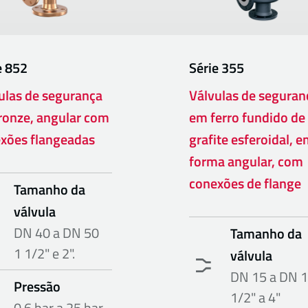
e
852
Série
355
ulas de segurança
Válvulas de seguran
ronze, angular com
em ferro fundido de
xões flangeadas
grafite esferoidal, 
forma angular, com
conexões de flange
Tamanho da
válvula
DN 40 a DN 50
Tamanho da
1 1/2" e 2".
válvula
DN 15 a DN 
Pressão
1/2" a 4"
0.6 bar a 25 bar