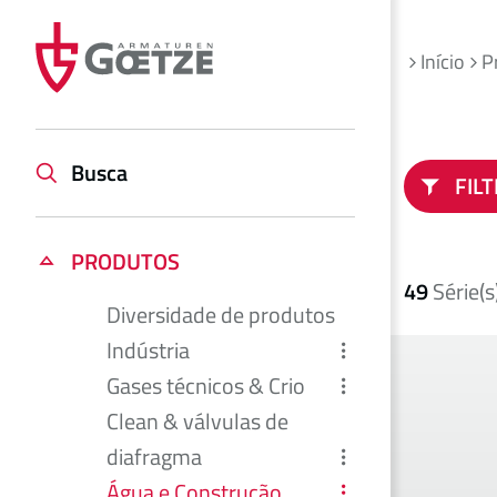
Início
P
Busca
FIL
PRODUTOS
49
Série(s
Diversidade de produtos
Indústria
Gases técnicos & Crio
Clean & válvulas de
diafragma
Água e Construção