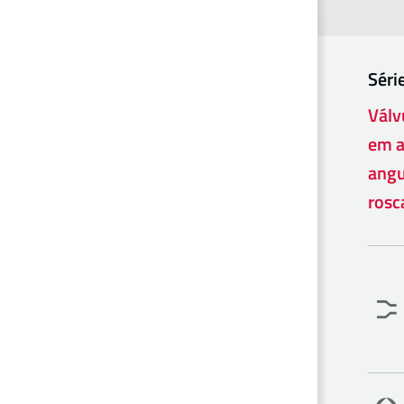
Séri
Válv
em a
angu
rosc