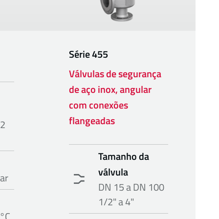
Série
455
Válvulas de segurança
de aço inox, angular
com conexões
flangeadas
32
Tamanho da
válvula
bar
DN 15 a DN 100
1/2" a 4"
 °C