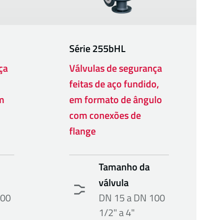
Série
255bHL
ça
Válvulas de segurança
feitas de aço fundido,
em
em formato de ângulo
com conexões de
flange
Tamanho da
válvula
100
DN 15 a DN 100
1/2" a 4"