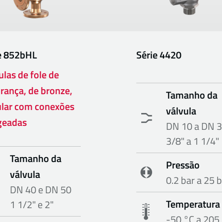
e
852bHL
Série
4420
ulas de fole de
rança, de bronze,
Tamanho da
lar com conexões
válvula
geadas
DN 10 a DN 
3/8" a 1 1/4"
Tamanho da
Pressão
válvula
0.2 bar a 25 
DN 40 e DN 50
Temperatura
1 1/2" e 2"
-50 °C a 205