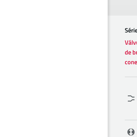
Séri
Válv
de b
cone