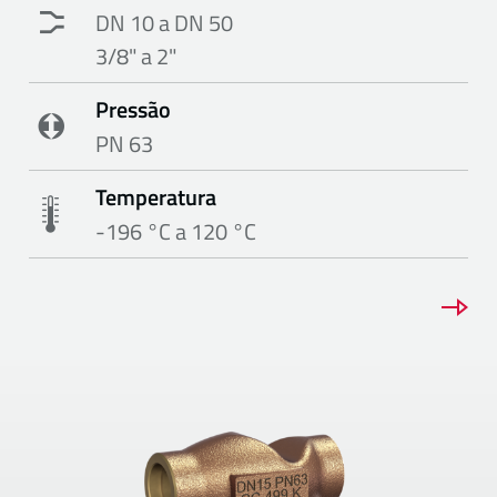
DN 10 a DN 50
3/8" a 2"
Pressão
PN 63
Temperatura
-196 °C a 120 °C