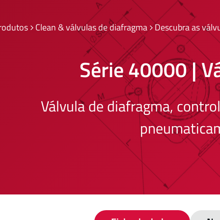
rodutos
Clean & válvulas de diafragma
Descubra as válv
Série 40000 | V
Válvula de diafragma, contr
pneumatica