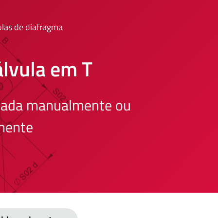
ulas de diafragma
álvula em T
olada manualmente ou
mente