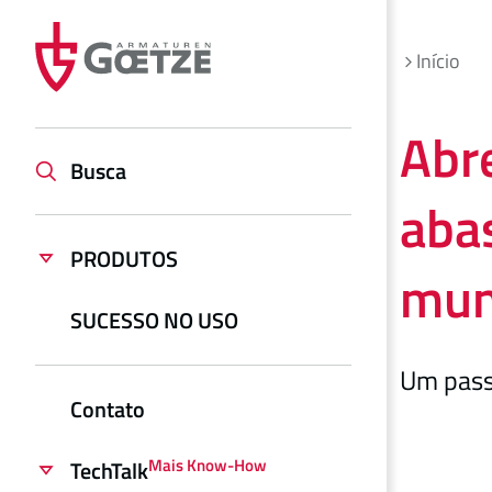
Início
Abr
Busca
aba
PRODUTOS
mu
SUCESSO NO USO
Um pass
Contato
Mais Know-How
TechTalk