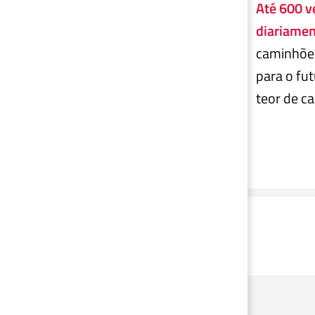
Até 600 v
diariame
caminhões
para o fu
teor de c