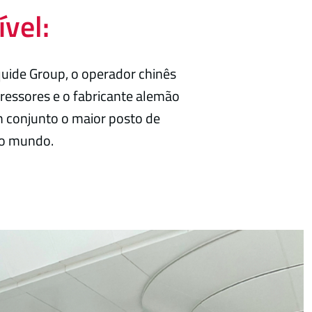
ível:
quide Group, o operador chinês
essores e o fabricante alemão
m conjunto o maior posto de
do mundo.