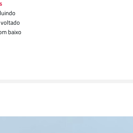
s
cluindo
 voltado
com baixo