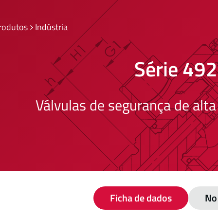
rodutos
Indústria
Série 49
Válvulas de segurança de alta
Ficha de dados
No 